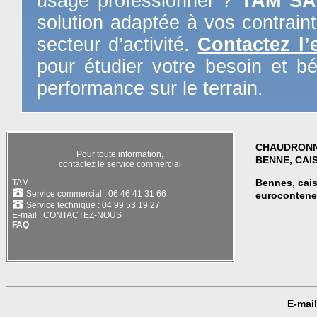
usage professionnel ?
TAM SA
solution adaptée à vos contrain
secteur d’activité.
Contactez l’
pour étudier votre besoin et b
performance sur le terrain.
CHAUDRONN
Pour toute information,
BENNE
,
CAI
contactez le service commercial
Bennes
,
cai
TAM
Service commercial : 06 46 41 31 66
eurocontene
Service technique : 04 99 53 19 27
E-mail :
CONTACTEZ-NOUS
FAQ
E-mail