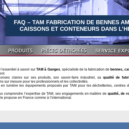
FAQ – TAM FABRICATION DE BENNES AM
CAISSONS ET CONTENEURS DANS L’H
’essentiel à savoir sur
TAM à Ganges
, spécialiste de la fabrication de
bennes, ca
ent.
nses claires sur ses produits, son savoir-faire industriel, sa
qualité de fabr
s sur mesure pour les professionnels et les collectivités.
n lumière les équipements proposés par TAM pour les déchetteries, centres de
eux comprendre l’expertise de TAM, ses engagements en matière de
qualité, de r
elle propose en France comme à l’international.