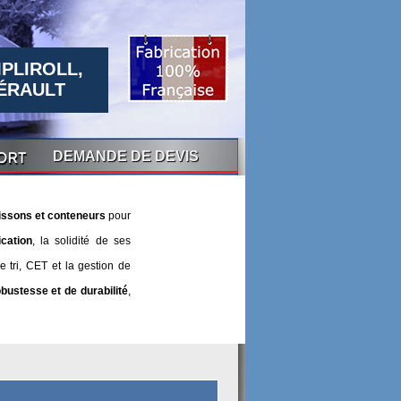
PLIROLL,
ÉRAULT
DEMANDE DE DEVIS
issons et conteneurs
pour
ication
, la solidité de ses
 tri, CET et la gestion de
obustesse et de durabilité
,